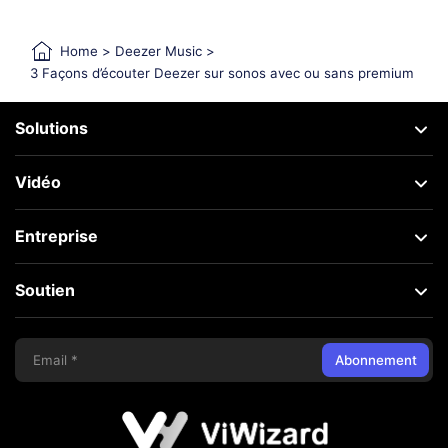
Home
>
Deezer Music
>
3 Façons d’écouter Deezer sur sonos avec ou sans premium
Solutions
Vidéo
Entreprise
Soutien
Abonnement