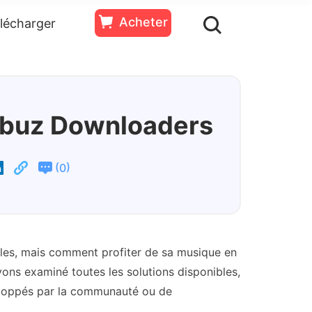
Acheter
lécharger
ssources
Essai
Acheter
Gratuit
Qobuz Downloaders
(
)
0
iles, mais comment profiter de sa musique en
vons examiné toutes les solutions disponibles,
éveloppés par la communauté ou de