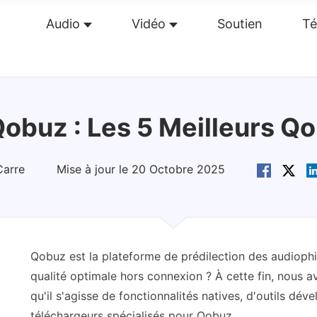
Audio
Vidéo
Soutien
Té
perçu
Guide
Caractéristiques
Avis(
0
)
Re
Qobuz : Les 5 Meilleurs 
Carre
Mise à jour le 20 Octobre 2025
Qobuz est la plateforme de prédilection des audioph
qualité optimale hors connexion ? À cette fin, nous a
qu'il s'agisse de fonctionnalités natives, d'outils d
téléchargeurs spécialisés pour Qobuz.