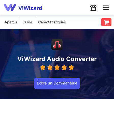
Aperçu
Guide
Caractéristiques
Audio
Vidéo
Soutien
ViWizard Audio Converter
Télécharger
Écrire un Commentaire
Boutique