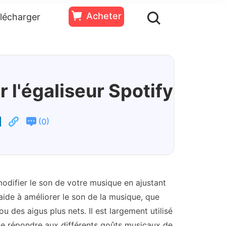
Acheter
lécharger
ssources
Essai
Acheter
Gratuit
r l'égaliseur Spotify
(
)
0
odifier le son de votre musique en ajustant
 aide à améliorer le son de la musique, que
u des aigus plus nets. Il est largement utilisé
 de répondre aux différents goûts musicaux de