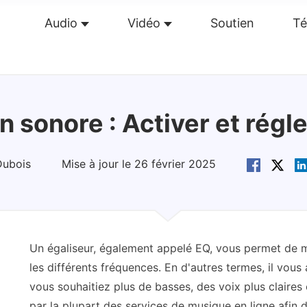
Audio
Vidéo
Soutien
Té
perçu
Guide
Caractéristiques
Avis(
0
)
Re
 sonore : Activer et régle
Dubois
Mise à jour le 26 février 2025
Un égaliseur, également appelé EQ, vous permet de m
les différents fréquences. En d'autres termes, il vous
vous souhaitiez plus de basses, des voix plus claires o
par la plupart des services de musique en ligne afin