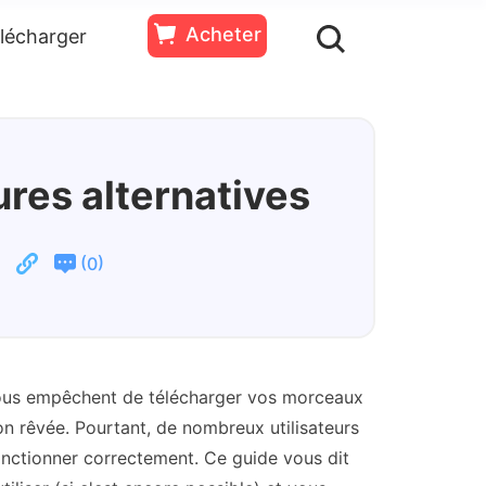
Acheter
lécharger
ssources
Essai
Acheter
Gratuit
ures alternatives
(
)
0
 vous empêchent de télécharger vos morceaux
on rêvée. Pourtant, de nombreux utilisateurs
fonctionner correctement. Ce guide vous dit