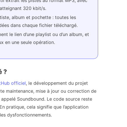
util extrait les pistes au format MP3, avec
 atteignant 320 kbit/s.
rtiste, album et pochette : toutes les
ées dans chaque fichier téléchargé.
nt le lien d’une playlist ou d’un album, et
ux en une seule opération.
é ?
tHub officiel
, le développement du projet
oute maintenance, mise à jour ou correction de
til appelé Soundbound. Le code source reste
 En pratique, cela signifie que l’application
 des dysfonctionnements.