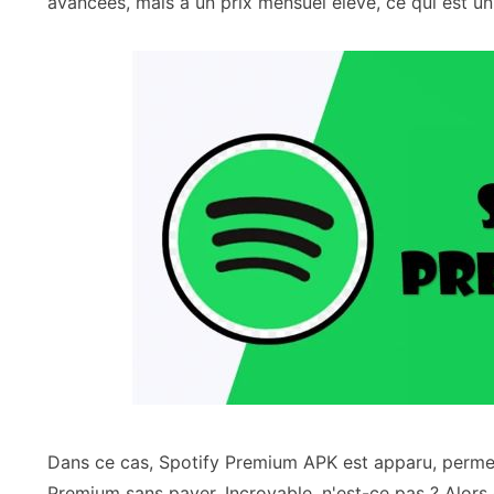
avancées, mais à un prix mensuel élevé, ce qui est un
Dans ce cas, Spotify Premium APK est apparu, permett
Premium sans payer. Incroyable, n'est-ce pas ? Alors c