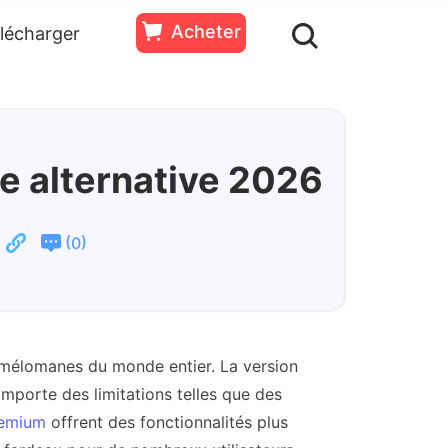
Acheter
lécharger
ssources
Essai
Acheter
Gratuit
e alternative 2026
(
)
0
 mélomanes du monde entier. La version
omporte des limitations telles que des
remium
offrent des fonctionnalités plus