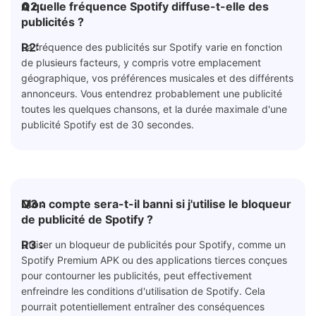
Q2 :
A quelle fréquence Spotify diffuse-t-elle des
publicités ?
R2:
La fréquence des publicités sur Spotify varie en fonction
de plusieurs facteurs, y compris votre emplacement
géographique, vos préférences musicales et des différents
annonceurs. Vous entendrez probablement une publicité
toutes les quelques chansons, et la durée maximale d'une
publicité Spotify est de 30 secondes.
Q3 :
Mon compte sera-t-il banni si j'utilise le bloqueur
de publicité de Spotify ?
R3 :
Utiliser un bloqueur de publicités pour Spotify, comme un
Spotify Premium APK ou des applications tierces conçues
pour contourner les publicités, peut effectivement
enfreindre les conditions d'utilisation de Spotify. Cela
pourrait potentiellement entraîner des conséquences