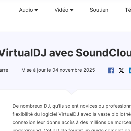
Audio
Vidéo
Soutien
Té
perçu
Guide
Caractéristiques
Avis(
0
)
Re
VirtualDJ avec SoundClo
arre
Mise à jour le 04 novembre 2025
De nombreux DJ, qu'ils soient novices ou profession
flexibilité du logiciel VirtualDJ avec la vaste bibli
connexion leur donne accès à des millions de morcea
underground. Cet article fournit un guide complet p