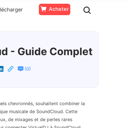
Acheter
lécharger
ssources
Essai
Acheter
Gratuit
ud - Guide Complet
(
)
0
nels chevronnés, souhaitent combiner la
othèque musicale de SoundCloud. Cette
ux, de mixages et de perles rares
our connecter VirtualDJ à SoundCloud.