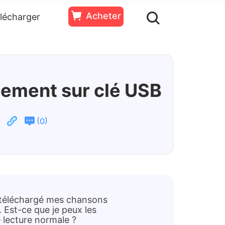
Acheter
lécharger
ssources
Essai
Acheter
Gratuit
tement sur clé USB
(
)
0
i téléchargé mes chansons
 Est-ce que je peux les
 lecture normale ?