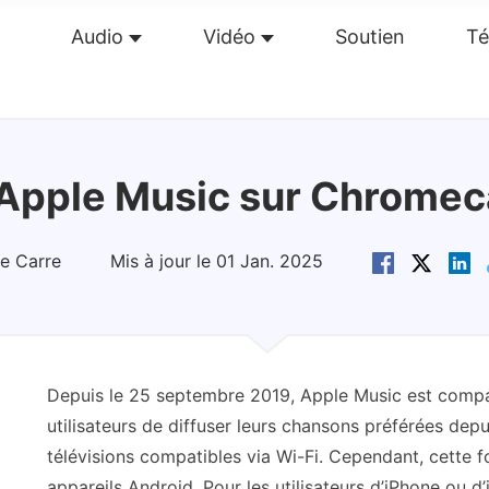
Audio
Vidéo
Soutien
Té
perçu
Guide
Caractéristiques
Avis(
0
)
Re
pple Music sur Chromeca
e Carre
Mis à jour le 01 Jan. 2025
Depuis le 25 septembre 2019, Apple Music est comp
utilisateurs de diffuser leurs chansons préférées dep
télévisions compatibles via Wi-Fi. Cependant, cette f
appareils Android. Pour les utilisateurs d’iPhone ou 