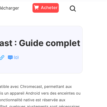
Acheter
lécharger
ssources
Essai
Acheter
Gratuit
st : Guide complet
(
)
0
atible avec Chromecast, permettant aux
uis un appareil Android vers des enceintes ou
onctionnalité native est réservée aux
d’iPad, quelques ajustements sont nécessaires.