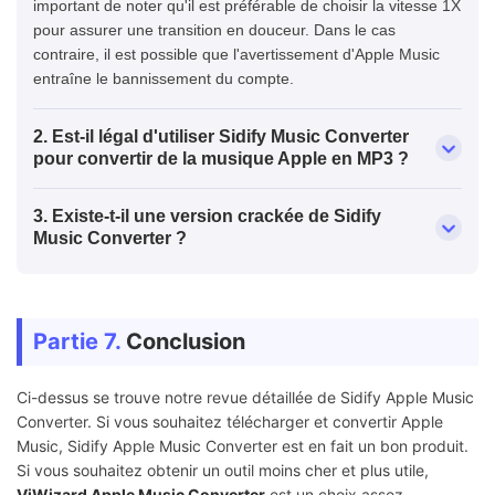
important de noter qu'il est préférable de choisir la vitesse 1X
Licence à Vie :
€82.90
pour assurer une transition en douceur. Dans le cas
€82.90
contraire, il est possible que l'avertissement d'Apple Music
entraîne le bannissement du compte.
2. Est-il légal d'utiliser Sidify Music Converter
pour convertir de la musique Apple en MP3 ?
3. Existe-t-il une version crackée de Sidify
Music Converter ?
Partie 7.
Conclusion
Ci-dessus se trouve notre revue détaillée de Sidify Apple Music
Converter. Si vous souhaitez télécharger et convertir Apple
Music, Sidify Apple Music Converter est en fait un bon produit.
Si vous souhaitez obtenir un outil moins cher et plus utile,
ViWizard Apple Music Converter
est un choix assez