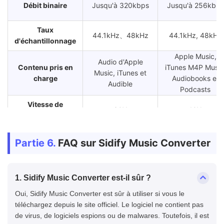
Débit binaire
Jusqu'à 320kbps
Jusqu'à 256kbps
Taux
44.1kHz、48kHz
44.1kHz, 48kHz
d'échantillonnage
Apple Music,
Audio d'Apple
Contenu pris en
iTunes M4P Music
Music, iTunes et
charge
Audiobooks et
Audible
Podcasts
Vitesse de
30X
10X
téléchargement
Téléchargement
✔
✔
Partie 6.
FAQ sur Sidify Music Converter
par lots
Conserver les
✔
✔
balises ID3
1. Sidify Music Converter est-il sûr ?
Licence Mensuelle :
Oui, Sidify Music Converter est sûr à utiliser si vous le
€14.90;
Licence Annuelle 
téléchargez depuis le site officiel. Le logiciel ne contient pas
Licence Annuelle :
€42.90
de virus, de logiciels espions ou de malwares. Toutefois, il est
Prix
€42.90;
Licence à Vie :