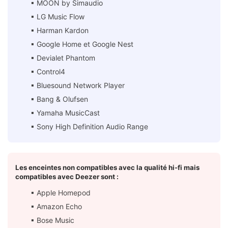
▪︎ MOON by Simaudio
▪︎ LG Music Flow
▪︎ Harman Kardon
▪︎ Google Home et Google Nest
▪︎ Devialet Phantom
▪︎ Control4
▪︎ Bluesound Network Player
▪︎ Bang & Olufsen
▪︎ Yamaha MusicCast
▪︎ Sony High Definition Audio Range
Les enceintes non compatibles avec la qualité hi-fi mais
compatibles avec Deezer sont :
▪︎ Apple Homepod
▪︎ Amazon Echo
▪︎ Bose Music