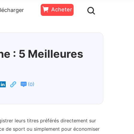
Acheter
lécharger
ssources
Essai
Acheter
Gratuit
e : 5 Meilleures
(
)
0
trer leurs titres préférés directement sur
nce de sport ou simplement pour économiser