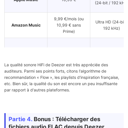
(24-bit / 192 kHz
9,99 €/mois (ou
Ultra HD (24-bit /
Amazon Music
10,99 € sans
192 kHz)
Prime)
Hi-Res (FLAC 24-
Tidal
10,99 €
bit / 192 kHz, MQ
La qualité sonore HiFi de Deezer est très appréciée des
auditeurs. Parmi ses points forts, citons l'algorithme de
recommandation « Flow », les playlists d'inspiration française,
12,50 € (en abo
Hi-Res (24-bit / 1
Qobuz
etc. Bien sûr, la qualité du son est encore un peu insuffisante
annuel)
kHz)
par rapport à d'autres plateformes.
Partie 4.
Bonus : Télécharger des
fichiers audio FLAC depuis Deezer