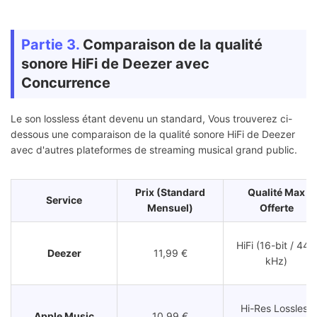
Chromecast
/
Chromecast Audio,
✅ Oui
AirPlay
HomePod
Partie 3.
Comparaison de la qualité
Bluesound, NAD,
Système HiFi / DAC
✅ Oui
sonore HiFi de Deezer avec
Cambridge Audio
Concurrence
Tous modèles
Le son lossless étant devenu un standard, Vous trouverez ci-
Casque Bluetooth
⚠️ Partiel
standards
dessous une comparaison de la qualité sonore HiFi de Deezer
avec d'autres plateformes de streaming musical grand public.
Enceinte
JBL / Marshall /
⚠️ Partiel
Prix (Standard
Qualité Max
Bluetooth
Sony
Service
Mensuel)
Offerte
HiFi (16-bit / 44.1
Deezer
11,99 €
kHz)
Hi-Res Lossless
Apple Music
10,99 €