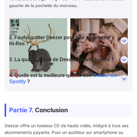
gauche de la pochette du morceau.
2. Faut-il quitter Deezer pour une plateforme
Hi-Res ?
3. La qualité audio de Deezer est-elle bonne ?
4. Quelle est la meilleure qualité son
Deezer ou
Spotify
?
Partie 7.
Conclusion
Deezer offre un lossless CD de haute volée, intégré à tous ses
abonnements payants. Pour un auditeur sur smartphone ou