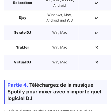
Rekordbox
✔️
Android
Windows, Mac,
Djay
✔️
Android und iOS
Serato DJ
Win, Mac
✔️
Traktor
Win, Mac
❌
Virtual DJ
Win, Mac
❌
Partie 4.
Téléchargez de la musique
Spotify pour mixer avec n'importe quel
logiciel DJ
Que faire si votre logiciel n'est pas compatible ou si les